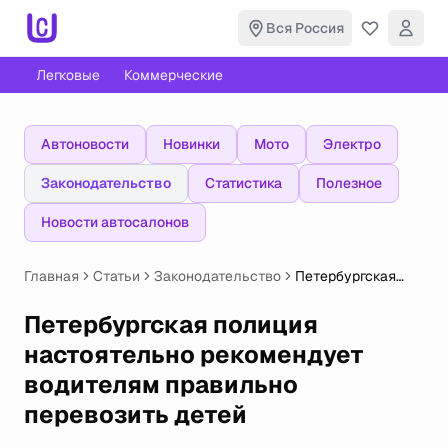
Вся Россия
Легковые
Коммерческие
Автоновости
Новинки
Мото
Электро
Законодательство
Статистика
Полезное
Новости автосалонов
Главная
Статьи
Законодательство
Петербургская
полиция
настоятельно
Петербургская полиция
рекомендует
настоятельно рекомендует
водителям
правильно
водителям правильно
перевозить детей
перевозить детей