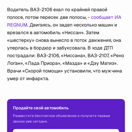
Водитель ВАЗ-2106 ехал по крайней правой
полосе, потом пересек две полосы, -
сообщает ИА
REGNUM
. Двигаясь, он задел несколько машин и
врезался в автомобиль «Ниссан». Затем
«шестерку» снова вынесло в поток движения, она
уперлась в бордюр и забуксовала. В ходе ДТП
пострадали: ВАЗ-2106, «Ниссана», ВАЗ-2107, «Рено
Логан», «Лада Приора», «Мазда» и «Дэу Матиз».
Врачи «Скорой помощи» установили, что мужчина
умер от инфаркта.
Продайте свой автомобиль
Разместите бесплатное объявление и получите первые
звонки уже сегодня.