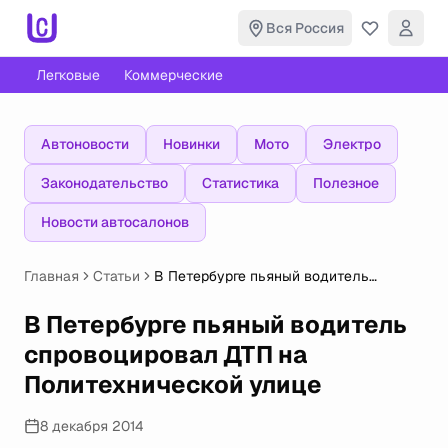
Вся Россия
Легковые
Коммерческие
Автоновости
Новинки
Мото
Электро
Законодательство
Статистика
Полезное
Новости автосалонов
Главная
Статьи
В Петербурге пьяный водитель
спровоцировал ДТП на
Политехнической улице
В Петербурге пьяный водитель
спровоцировал ДТП на
Политехнической улице
8 декабря 2014