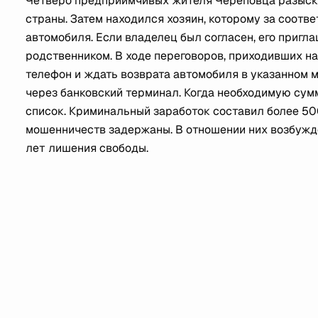
Четверо предприимчивых жителя Череповца разыски
страны. Затем находился хозяин, которому за соот
автомобиля. Если владелец был согласен, его приглаш
родственником. В ходе переговоров, приходивших н
телефон и ждать возврата автомобиля в указанном ме
через банковский терминал. Когда необходимую сум
список. Криминальный заработок составил более 50
мошенничеств задержаны. В отношении них возбужде
лет лишения свободы.