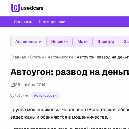
usedcars
Легковые
Коммерческие
Автоновости
Новинки
Мото
Электро
За
Главная
Статьи
Автоновости
Автоугон: развод на деньг
Автоугон: развод на деньг
25 ноября 2014
Рубрики:
Автоновости
Группа мошенников из Череповца (Вологодская обла
задержаны и обвиняются в мошенничестве.