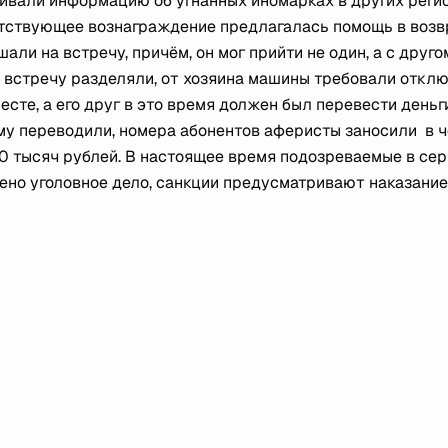
вали информацию об угнанных иномарках в других реги
ветствующее вознаграждение предлагалась помощь в возв
али на встречу, причём, он мог прийти не один, а с друго
а встречу разделяли, от хозяина машины требовали откл
сте, а его друг в это время должен был перевести деньг
му переводили, номера абонентов аферисты заносили в 
0 тысяч рублей. В настоящее время подозреваемые в сер
но уголовное дело, санкции предусматривают наказание