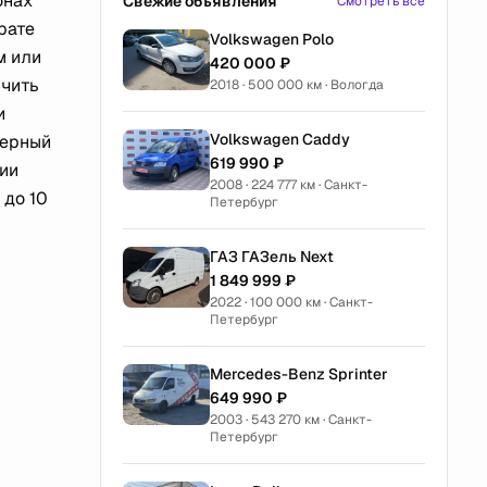
онах
Свежие объявления
Смотреть все
рате
Volkswagen Polo
м или
420 000 ₽
ючить
2018 · 500 000 км · Вологда
и
Volkswagen Caddy
черный
619 990 ₽
ии
2008 · 224 777 км · Санкт-
 до 10
Петербург
ГАЗ ГАЗель Next
1 849 999 ₽
2022 · 100 000 км · Санкт-
Петербург
Mercedes-Benz Sprinter
649 990 ₽
2003 · 543 270 км · Санкт-
Петербург