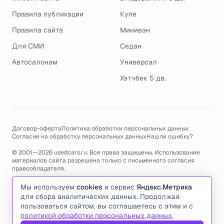
Правила публикации
Купе
Правила сайта
Минивэн
Для СМИ
Седан
Автосалонам
Универсал
Хэтчбек 5 дв.
Договор-оферта
Политика обработки персональных данных
Согласие на обработку персональных данных
Нашли ошибку?
© 2001—2026 usedcars.ru. Все права защищены. Использование
материалов сайта разрешено только с письменного согласия
правообладателя.
Пользуясь сайтом, вы соглашаетесь с использованием cookies и
Мы используем
cookies
и сервис
Яндекс.Метрика
политикой обработки персональных данных
.
для сбора аналитических данных. Продолжая
По всем вопросам связанным с работой сайта, ошибками, глюками
пользоваться сайтом, вы соглашаетесь с этим и с
и проблемами обращайтесь по адресу электронной почты
политикой обработки персональных данных
.
support@usedcars.ru
или пишите в телеграм
@usedcarsru_support
.