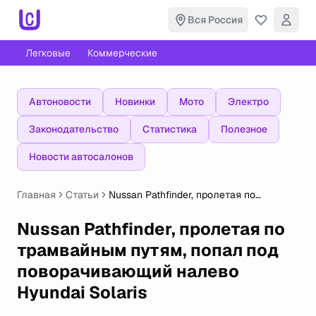
Вся Россия
Легковые
Коммерческие
Автоновости
Новинки
Мото
Электро
Законодательство
Статистика
Полезное
Новости автосалонов
Главная
Статьи
Nussan Pathfinder, пролетая по
трамвайным путям, попал под
поворачивающий налево Hyundai
Nussan Pathfinder, пролетая по
Solaris
трамвайным путям, попал под
поворачивающий налево
Hyundai Solaris