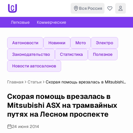
Вся Россия
Легковые
Коммерческие
Автоновости
Новинки
Мото
Электро
Законодательство
Статистика
Полезное
Новости автосалонов
Главная
Статьи
Скорая помощь врезалась в Mitsubishi
ASX на трамвайных путях на Лесном
проспекте
Скорая помощь врезалась в
Mitsubishi ASX на трамвайных
путях на Лесном проспекте
24 июня 2014