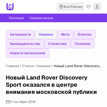
Вся Россия
Легковые
Коммерческие
Автоновости
Новинки
Мото
Электро
Законодательство
Статистика
Полезное
Новости автосалонов
Главная
Статьи
Новинки
Новый Land Rover Discovery
Sport оказался в центре
внимания московской
Новый Land Rover Discovery
публики
Sport оказался в центре
внимания московской публики
21 октября 2014