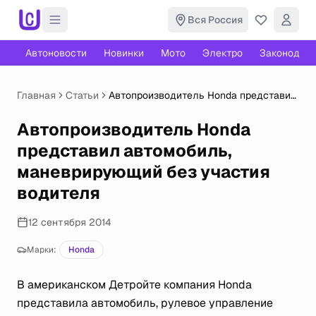
Вся Россия
Автоновости
Новинки
Мото
Электро
Законодате
Главная
Статьи
Автопроизводитель Honda представил
автомобиль, маневрирующий без
участия водителя
Автопроизводитель Honda
представил автомобиль,
маневрирующий без участия
водителя
12 сентября 2014
Марки:
Honda
В американском Детройте компания Honda
представила автомобиль, рулевое управление