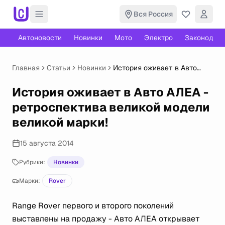
Вся Россия
Автоновости
Новинки
Мото
Электро
Законодате
Главная
Статьи
Новинки
История оживает в Авто
АЛЕА - ретроспектива
великой модели великой
История оживает в Авто АЛЕА -
марки!
ретроспектива великой модели
великой марки!
15 августа 2014
Рубрики:
Новинки
Марки:
Rover
Range Rover первого и второго поколений
выставлены на продажу - Авто АЛЕА открывает