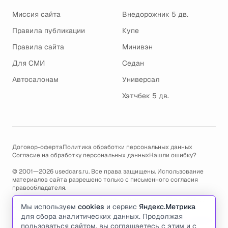
Миссия сайта
Внедорожник 5 дв.
Правила публикации
Купе
Правила сайта
Минивэн
Для СМИ
Седан
Автосалонам
Универсал
Хэтчбек 5 дв.
Договор-оферта
Политика обработки персональных данных
Согласие на обработку персональных данных
Нашли ошибку?
© 2001—2026 usedcars.ru. Все права защищены. Использование
материалов сайта разрешено только с письменного согласия
правообладателя.
Пользуясь сайтом, вы соглашаетесь с использованием cookies и
Мы используем
cookies
и сервис
Яндекс.Метрика
политикой обработки персональных данных
.
для сбора аналитических данных. Продолжая
По всем вопросам связанным с работой сайта, ошибками, глюками
пользоваться сайтом, вы соглашаетесь с этим и с