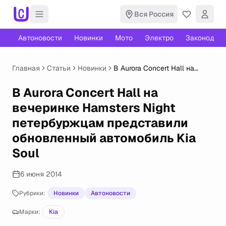
Вся Россия
Автоновости
Новинки
Мото
Электро
Законодате
Главная
Статьи
Новинки
В Aurora Concert Hall на
вечеринке Hamsters Night
петербуржцам представили
В Aurora Concert Hall на
обновленный автомобиль
вечеринке Hamsters Night
Kia Soul
петербуржцам представили
обновленный автомобиль Kia
Soul
6 июня 2014
Рубрики:
Новинки
Автоновости
Марки:
Kia