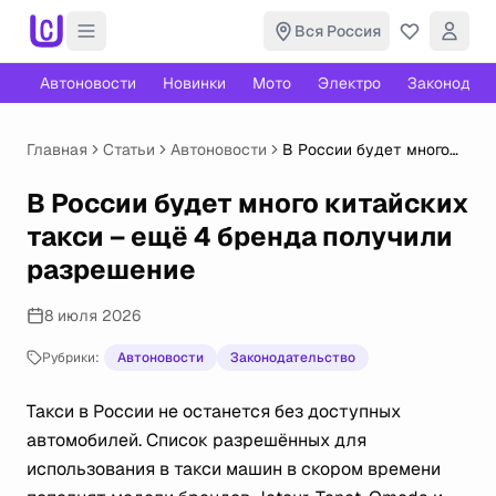
Вся Россия
Автоновости
Новинки
Мото
Электро
Законодате
Главная
Статьи
Автоновости
В России будет много
китайских такси – ещё 4
бренда получили
В России будет много китайских
разрешение
такси – ещё 4 бренда получили
разрешение
8 июля 2026
Рубрики:
Автоновости
Законодательство
Такси в России не останется без доступных
автомобилей. Список разрешённых для
использования в такси машин в скором времени