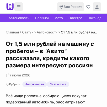
Вся Россия
Автоновости
Новинки
Мото
Электро
Законодате
Главная
Статьи
Автоновости
От 1,5 млн рублей на
машину с пробегом – в
"Авито" рассказали,
От 1,5 млн рублей на машину с
кредиты какого размера
пробегом – в "Авито"
интересуют россиян
рассказали, кредиты какого
размера интересуют россиян
7 июля 2026
Рубрики:
Автоновости
Статистика
Всё чаще россияне, собирающиеся покупать
подержанный автомобиль, рассматривают