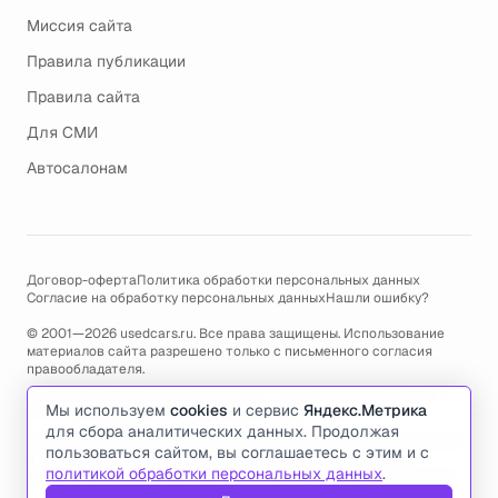
Миссия сайта
Правила публикации
Правила сайта
Для СМИ
Автосалонам
Договор-оферта
Политика обработки персональных данных
Согласие на обработку персональных данных
Нашли ошибку?
© 2001—2026 usedcars.ru. Все права защищены. Использование
материалов сайта разрешено только с письменного согласия
правообладателя.
Пользуясь сайтом, вы соглашаетесь с использованием cookies и
Мы используем
cookies
и сервис
Яндекс.Метрика
политикой обработки персональных данных
.
для сбора аналитических данных. Продолжая
По всем вопросам связанным с работой сайта, ошибками, глюками
пользоваться сайтом, вы соглашаетесь с этим и с
и проблемами обращайтесь по адресу электронной почты
политикой обработки персональных данных
.
support@usedcars.ru
или пишите в телеграм
@usedcarsru_support
.