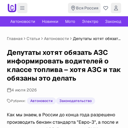
Вся Россия
Автоновости
Новинки
Мото
Электро
Законодате
Главная
Статьи
Автоновости
Депутаты хотят обязать
АЗС информировать
водителей о классе
Депутаты хотят обязать АЗС
топлива – хотя АЗС и
информировать водителей о
так обязаны это делать
классе топлива – хотя АЗС и так
обязаны это делать
4 июля 2026
Рубрики:
Автоновости
Законодательство
Как мы знаем, в России до конца года разрешено
производить бензин стандарта "Евро-3", а после и