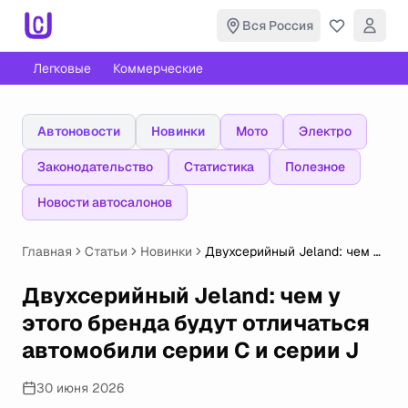
Вся Россия
Легковые
Коммерческие
Автоновости
Новинки
Мото
Электро
Законодательство
Статистика
Полезное
Новости автосалонов
Главная
Статьи
Новинки
Двухсерийный Jeland: чем у
этого бренда будут
отличаться автомобили
Двухсерийный Jeland: чем у
серии C и серии J
этого бренда будут отличаться
автомобили серии C и серии J
30 июня 2026