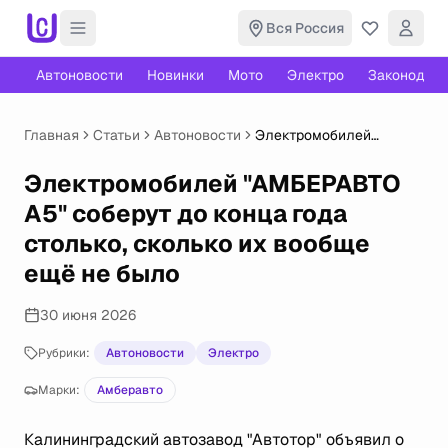
Вся Россия
Автоновости
Новинки
Мото
Электро
Законодате
Главная
Статьи
Автоновости
Электромобилей
"АМБЕРАВТО А5"
соберут до конца года
Электромобилей "АМБЕРАВТО
столько, сколько их
А5" соберут до конца года
вообще ещё не было
столько, сколько их вообще
ещё не было
30 июня 2026
Рубрики:
Автоновости
Электро
Марки:
Амберавто
Калининградский автозавод "Автотор" объявил о