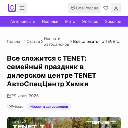
Вся Россия
Автоновости
Новинки
Мото
Электро
Законодате
Новости
Главная
Статьи
Все сложится с TENET:
автосалонов
семейный праздник в
дилерском центре
Все сложится с TENET:
TENET АвтоСпецЦентр
Химки
семейный праздник в
дилерском центре TENET
АвтоСпецЦентр Химки
29 июня 2026
Рубрики:
Новости автосалонов