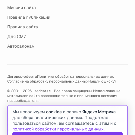
Миссия сайта
Правила публикации
Правила сайта
Для СМИ
Автосалонам
Договор-оферта
Политика обработки персональных данных
Согласие на обработку персональных данных
Нашли ошибку?
© 2001—2026 usedcars.ru. Все права защищены. Использование
материалов сайта разрешено только с письменного согласия
правообладателя.
Пользуясь сайтом, вы соглашаетесь с использованием cookies и
Мы используем
cookies
и сервис
Яндекс.Метрика
политикой обработки персональных данных
.
для сбора аналитических данных. Продолжая
По всем вопросам связанным с работой сайта, ошибками, глюками
пользоваться сайтом, вы соглашаетесь с этим и с
и проблемами обращайтесь по адресу электронной почты
политикой обработки персональных данных
.
support@usedcars.ru
или пишите в телеграм
@usedcarsru_support
.