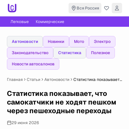
Вся Россия
Легковые
Коммерческие
Автоновости
Новинки
Мото
Электро
Законодательство
Статистика
Полезное
Новости автосалонов
Главная
Статьи
Автоновости
Статистика показывает,
что самокатчики не
ходят пешком через
Статистика показывает, что
пешеходные переходы
самокатчики не ходят пешком
через пешеходные переходы
29 июня 2026