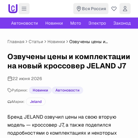
Вся Россия
Автоновости
Новинки
Мото
Электро
Законодате
Главная
Статьи
Новинки
Озвучены цены и
комплектации на новый
кроссовер JELAND J7
Озвучены цены и комплектации
на новый кроссовер JELAND J7
22 июня 2026
Рубрики:
Новинки
Автоновости
Марки:
Jeland
Бренд JELAND озвучил цены на свою вторую
модель — кроссовер J7, а также поделился
подробностями о комплектациях и некоторых