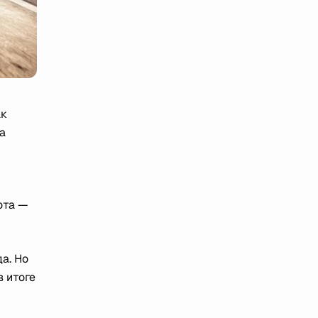
ак
а
ота —
а. Но
 итоге