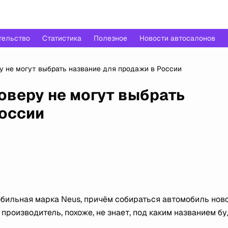
тельство
Статистика
Полезное
Новости автосалонов
у не могут выбрать название для продажи в России
оверу не могут выбрать
России
бильная марка Neus, причём собираться автомобиль нов
м производитель, похоже, не знает, под каким названием б