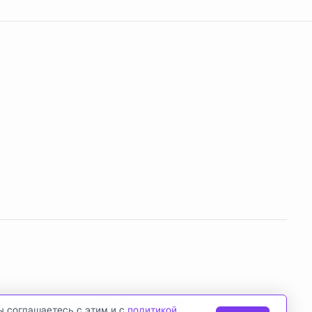
u
или пишите в телеграм
@usedcarsru_support
.
ы соглашаетесь с этим и с
политикой