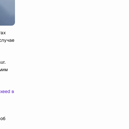
тах
случае
ur.
амим
Exeed в
 об