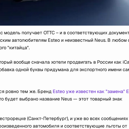
ас модель получает ОТТС – и в соответствующих докумен
йским автолюбителям Esteo и неизвестный Neus. В любом 
го "китайца".
торый вообще сначала хотели продвигать в России как iCa
а добавка одной буквы придумана для экспортного имени с
тся ровно тем же. Бренд
Esteo уже известен как "замена" 
что будет выбрано название Neus — этот товарный знак
естрорецке (Санкт-Петербург), и уже во всех сообщениях
произведенного автомобиля и соответствующие льготы от