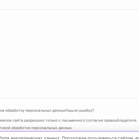
 на обработку персональных данных
Нашли ошибку?
риалов сайта разрешено только с письменного согласия правообладателя.
тикой обработки персональных данных
.
 проблемами обращайтесь по адресу электронной почты
support@usedcars.r
бора аналитических данных. Продолжая пользоваться сайтом, в