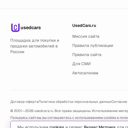
UsedCars.ru
usedcars
Миссия сайта
Площадка для покупки и
Правила публикации
продажи автомобилей в
России
Правила сайта
Для СМИ
Автосалонам
Договор-оферта
Политика обработки персональных данных
Согласие
© 2001—2026 usedcars.ru. Все права защищены. Использование мате
Пользуясь сайтом, вы соглашаетесь с использованием cookies и
поли
По всем вопросам связанным с работой сайта, ошибками, глюками и
Мы используем
cookies
и сервис
Яндекс.Метрика
для с