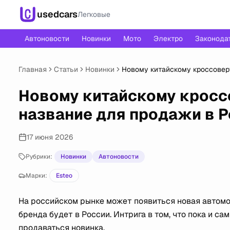
usedcars
Легковые
Автоновости
Новинки
Мото
Электро
Законода
Главная
Статьи
Новинки
Новому китайскому кроссовер
Новому китайскому кросс
название для продажи в 
17 июня 2026
Рубрики:
Новинки
Автоновости
Марки:
Esteo
На российском рынке может появиться новая автомо
бренда будет в России. Интрига в том, что пока и са
продаваться новинка.