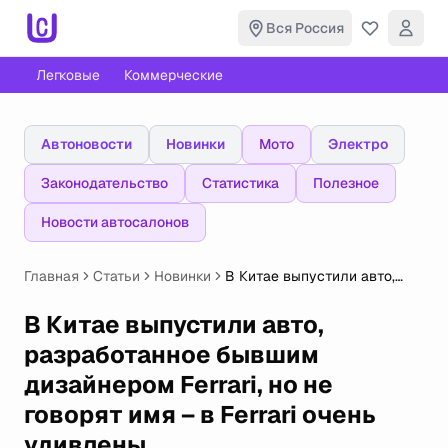
Вся Россия
Легковые
Коммерческие
Автоновости
Новинки
Мото
Электро
Законодательство
Статистика
Полезное
Новости автосалонов
Главная
Статьи
Новинки
В Китае выпустили авто,
разработанное бывшим
дизайнером Ferrari, но не
В Китае выпустили авто,
говорят имя – в Ferrari очень
разработанное бывшим
удивлены
дизайнером Ferrari, но не
говорят имя – в Ferrari очень
удивлены