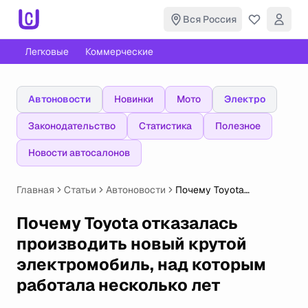
Вся Россия
Легковые
Коммерческие
Автоновости
Новинки
Мото
Электро
Законодательство
Статистика
Полезное
Новости автосалонов
Главная
Статьи
Автоновости
Почему Toyota
отказалась производить
новый крутой
Почему Toyota отказалась
электромобиль, над
производить новый крутой
которым работала
несколько лет
электромобиль, над которым
работала несколько лет