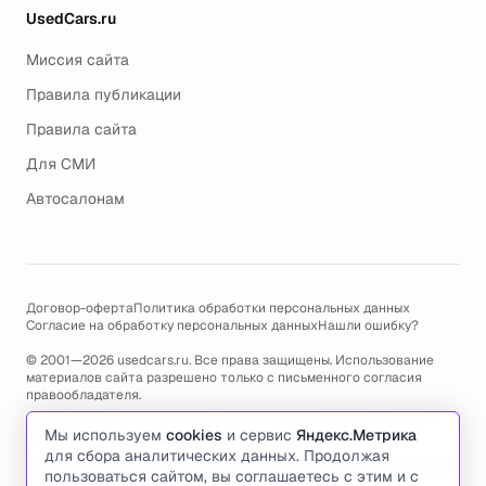
UsedCars.ru
Миссия сайта
Правила публикации
Правила сайта
Для СМИ
Автосалонам
Договор-оферта
Политика обработки персональных данных
Согласие на обработку персональных данных
Нашли ошибку?
© 2001—2026 usedcars.ru. Все права защищены. Использование
материалов сайта разрешено только с письменного согласия
правообладателя.
Пользуясь сайтом, вы соглашаетесь с использованием cookies и
Мы используем
cookies
и сервис
Яндекс.Метрика
политикой обработки персональных данных
.
для сбора аналитических данных. Продолжая
По всем вопросам связанным с работой сайта, ошибками, глюками
пользоваться сайтом, вы соглашаетесь с этим и с
и проблемами обращайтесь по адресу электронной почты