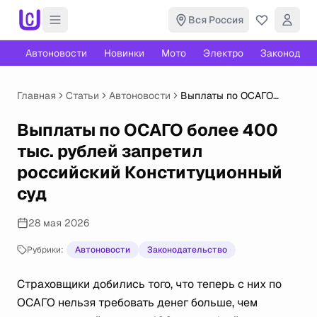
Вся Россия
Автоновости
Новинки
Мото
Электро
Законодате
Главная
Статьи
Автоновости
Выплаты по ОСАГО
более 400 тыс. рублей
запретил российский
Выплаты по ОСАГО более 400
Конституционный суд
тыс. рублей запретил
российский Конституционный
суд
28 мая 2026
Рубрики:
Автоновости
Законодательство
Страховщики добились того, что теперь с них по
ОСАГО нельзя требовать денег больше, чем