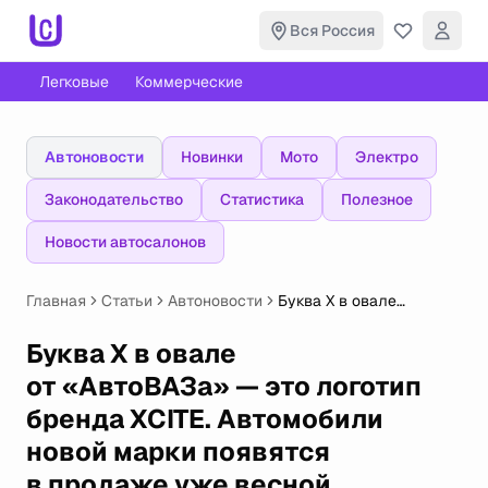
Вся Россия
Легковые
Коммерческие
Автоновости
Новинки
Мото
Электро
Законодательство
Статистика
Полезное
Новости автосалонов
Главная
Статьи
Автоновости
Буква X в овале
от «АвтоВАЗа» — это
логотип бренда XCITE.
Буква X в овале
Автомобили новой
от «АвтоВАЗа» — это логотип
марки появятся
в продаже уже весной
бренда XCITE. Автомобили
новой марки появятся
в продаже уже весной