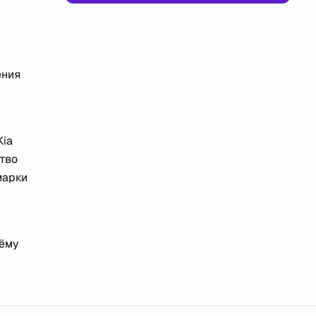
ения
Kia
тво
марки
ъёму