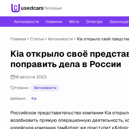
usedcars
Легковые
Автоновости
Новинки
Мото
Электро
Законода
Главная
Статьи
Автоновости
Kia открыло своё предста
Kia открыло своё предста
поправить дела в России
18 августа 2023
Рубрики:
Автоновости
Марки:
Kia
Российское представительство компании Kia открыл
возобновить прямую операционную деятельность, к
корейская компания там&nbsp;же приступит к&nbsp;