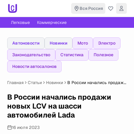
Вся Россия
Легковые
Коммерческие
Автоновости
Новинки
Мото
Электро
Законодательство
Статистика
Полезное
Новости автосалонов
Главная
Статьи
Новинки
В России начались продажи
новых LCV на шасси
автомобилей Lada
В России начались продажи
новых LCV на шасси
автомобилей Lada
16 июля 2023