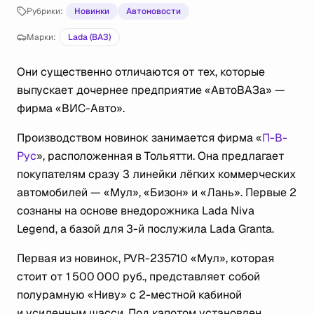
Рубрики:
Новинки
Автоновости
Марки:
Lada (ВАЗ)
Они существенно отличаются от тех, которые
выпускает дочернее предприятие «АвтоВАЗа» —
фирма «ВИС-Авто».
Производством новинок занимается фирма «
П-В-
Рус
», расположенная в Тольятти. Она предлагает
покупателям сразу 3 линейки лёгких коммерческих
автомобилей — «Мул», «Бизон» и «Лань». Первые 2
сознаны на основе внедорожника Lada Niva
Legend, а базой для 3-й послужила Lada Granta.
Первая из новинок, PVR-235710 «Мул», которая
стоит от 1 500 000 руб., представляет собой
полурамную «Ниву» с 2-местной кабиной
и усиленным шасси. Под капотом установлен