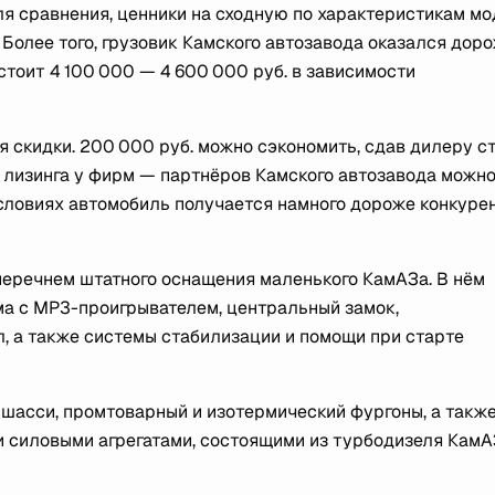
ля сравнения, ценники на сходную по характеристикам м
. Более того, грузовик Камского автозавода оказался дор
стоит 4 100 000 — 4 600 000 руб. в зависимости
я скидки. 200 000 руб. можно сэкономить, сдав дилеру с
 лизинга у фирм — партнёров Камского автозавода можн
условиях автомобиль получается намного дороже конкуре
перечнем штатного оснащения маленького КамАЗа. В нём
ма с MP3-проигрывателем, центральный замок,
, а также системы стабилизации и помощи при старте
 шасси, промтоварный и изотермический фургоны, а такж
 силовыми агрегатами, состоящими из турбодизеля Кам