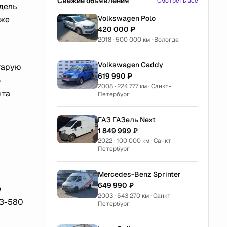
Свежие объявления
Смотреть все
одель
Volkswagen Polo
оже
420 000 ₽
2018 · 500 000 км · Вологда
Volkswagen Caddy
тарую
619 990 ₽
о
2008 · 224 777 км · Санкт-
нта
Петербург
ГАЗ ГАЗель Next
1 849 999 ₽
2022 · 100 000 км · Санкт-
Петербург
Mercedes-Benz Sprinter
649 990 ₽
е
2003 · 543 270 км · Санкт-
АЗ-580
Петербург