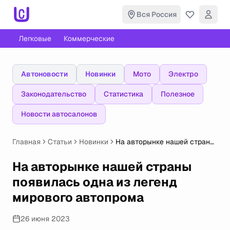
Вся Россия
Легковые
Коммерческие
Автоновости
Новинки
Мото
Электро
Законодательство
Статистика
Полезное
Новости автосалонов
Главная
Статьи
Новинки
На авторынке нашей страны
появилась одна из легенд
мирового автопрома
На авторынке нашей страны
появилась одна из легенд
мирового автопрома
26 июня 2023