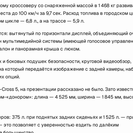
ому кроссоверу со снаряженной массой в 1 468 кг развив
ста до 100 км/ч за 9,7 сек. Расход топлива в городском 
 цикле — 6,8 л., а на трассе — 5,9 л.
атся: вытянутый по горизонтали дисплей, объединяющий о
н мультимедийной системы (имеющей голосовое управле
салон и панорамная крыша с люком.
 и боковых подушек безопасности, круговой видеообзор,
на который передаётся изображение с задней камеры, на
их опций.
-Cross 5, на презентации рассказано не было. Зато извест
ом-«донором»: длина — 4 525 мм, ширина — 1 845 мм, выс
ов: 375 л. при поднятых задних сиденьях и 1 525 л. — пр
— это позволяет с уверенностью ездить по далёким
не большинство.