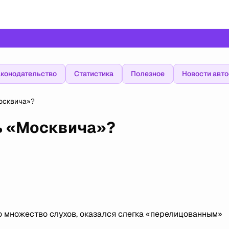
конодательство
Статистика
Полезное
Новости авт
осквича»?
ь «Москвича»?
ло множество слухов, оказался слегка «перелицованным»