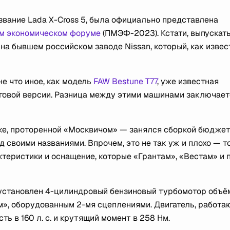
звание Lada X-Cross 5, была официально представлена
м экономическом форуме
(ПМЭФ-2023). Кстати, выпускат
на бывшем российском заводе Nissan, который, как извес
не что иное, как модель
FAW Bestune T77
, уже известная
нговой версии. Разница между этими машинами заключает
ке, проторенной «Москвичом» — занялся сборкой бюдже
 своими названиями. Впрочем, это не так уж и плохо — т
рактеристики и оснащение, которые «Грантам», «Вестам» и
 установлен 4-цилиндровый бензиновый турбомотор объё
том», оборудованным 2-мя сцеплениями. Двигатель, работ
ь в 160 л. с. и крутящий момент в 258 Нм.