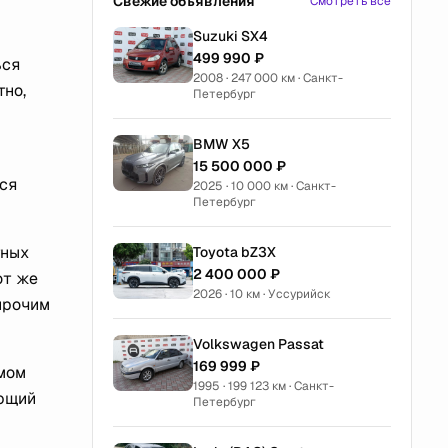
Свежие объявления
Смотреть все
Suzuki SX4
499 990 ₽
ься
2008 · 247 000 км · Санкт-
тно,
Петербург
BMW X5
15 500 000 ₽
ся
2025 · 10 000 км · Санкт-
Петербург
тных
Toyota bZ3X
2 400 000 ₽
от же
2026 · 10 км · Уссурийск
 прочим
Volkswagen Passat
169 999 ₽
мом
1995 · 199 123 км · Санкт-
ающий
Петербург