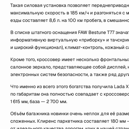
Такая силовая установка позволяет переднеприводн
максимальную скорость в 185 км/ч и разгоняться с ме
езды составляет 8,6 л. на 100 км пробега, в смешанном
В списке штатного оснащения FAW Bestune T77 знач
информативную виртуальную «приборку» и тачскри
и широкий функционал), климат-контроль, кожаный 
Кроме того, кроссовер имеет несколько фронтальных
салонное зеркало, представляющее собой дисплей, 
электронных систем безопасности, а также ряд друг
Что именно из всего этого богатства получила Lada X
по габаритам она полностью совпадает с кроссовер
1 615 мм, база — 2 700 мм.
Объём багажника новинки очень неплох для её размер
сложенных. Клиренс паркетника составляет 180 мм 
от идеального качества дорогам, коих в нашей стра