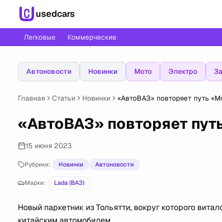
usedcars
Легковые
Коммерческие
Автоновости
Новинки
Мото
Электро
За
Главная
Статьи
Новинки
«АвтоВАЗ» повторяет путь «М
«АвтоВАЗ» повторяет пут
15 июня 2023
Рубрики:
Новинки
Автоновости
Марки:
Lada (ВАЗ)
Новый паркетник из Тольятти, вокруг которого вита
китайским автомобилем.