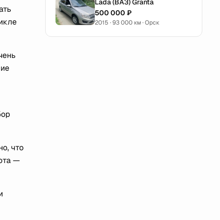
Lada (ВАЗ) Granta
ать
500 000 ₽
цикле
2015 · 93 000 км · Орск
чень
ние
бор
но, что
ота —
и