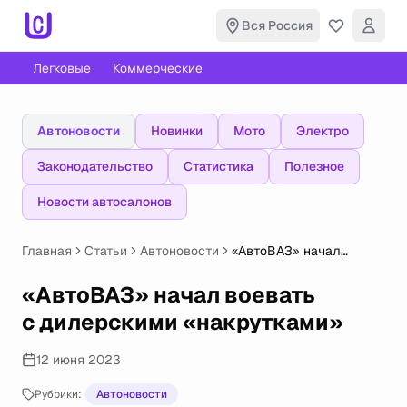
Вся Россия
Легковые
Коммерческие
Автоновости
Новинки
Мото
Электро
Законодательство
Статистика
Полезное
Новости автосалонов
Главная
Статьи
Автоновости
«АвтоВАЗ» начал
воевать с дилерскими
«накрутками»
«АвтоВАЗ» начал воевать
с дилерскими «накрутками»
12 июня 2023
Рубрики:
Автоновости