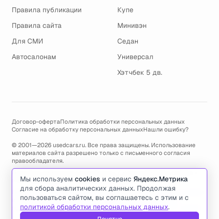
Правила публикации
Купе
Правила сайта
Минивэн
Для СМИ
Седан
Автосалонам
Универсал
Хэтчбек 5 дв.
Договор-оферта
Политика обработки персональных данных
Согласие на обработку персональных данных
Нашли ошибку?
© 2001—2026 usedcars.ru. Все права защищены. Использование
материалов сайта разрешено только с письменного согласия
правообладателя.
Пользуясь сайтом, вы соглашаетесь с использованием cookies и
Мы используем
cookies
и сервис
Яндекс.Метрика
политикой обработки персональных данных
.
для сбора аналитических данных. Продолжая
По всем вопросам связанным с работой сайта, ошибками, глюками
пользоваться сайтом, вы соглашаетесь с этим и с
и проблемами обращайтесь по адресу электронной почты
политикой обработки персональных данных
.
support@usedcars.ru
или пишите в телеграм
@usedcarsru_support
.