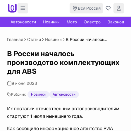
Вся Россия
Автоновости
Новинки
Мото
Электро
Законодате
Главная
Статьи
Новинки
В России началось
производство
комплектующих для ABS
В России началось
производство комплектующих
для ABS
9 июня 2023
Рубрики:
Новинки
Автоновости
Их поставки отечественным автопроизводителям
стартуют 1 июля нынешнего года.
Как сообщило информационное агентство РИА