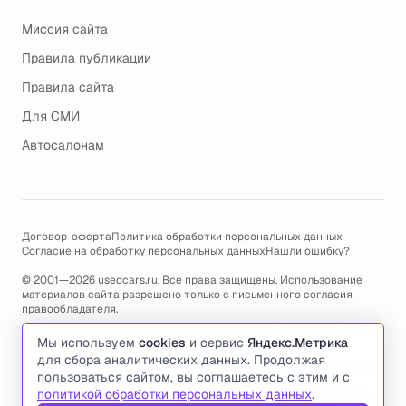
Миссия сайта
Правила публикации
Правила сайта
Для СМИ
Автосалонам
Договор-оферта
Политика обработки персональных данных
Согласие на обработку персональных данных
Нашли ошибку?
© 2001—2026 usedcars.ru. Все права защищены. Использование
материалов сайта разрешено только с письменного согласия
правообладателя.
Пользуясь сайтом, вы соглашаетесь с использованием cookies и
Мы используем
cookies
и сервис
Яндекс.Метрика
политикой обработки персональных данных
.
для сбора аналитических данных. Продолжая
По всем вопросам связанным с работой сайта, ошибками, глюками
пользоваться сайтом, вы соглашаетесь с этим и с
и проблемами обращайтесь по адресу электронной почты
политикой обработки персональных данных
.
support@usedcars.ru
или пишите в телеграм
@usedcarsru_support
.