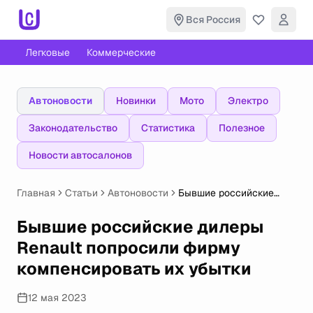
Вся Россия
Легковые
Коммерческие
Автоновости
Новинки
Мото
Электро
Законодательство
Статистика
Полезное
Новости автосалонов
Главная
Статьи
Автоновости
Бывшие российские
дилеры Renault
попросили фирму
Бывшие российские дилеры
компенсировать
Renault попросили фирму
их убытки
компенсировать их убытки
12 мая 2023