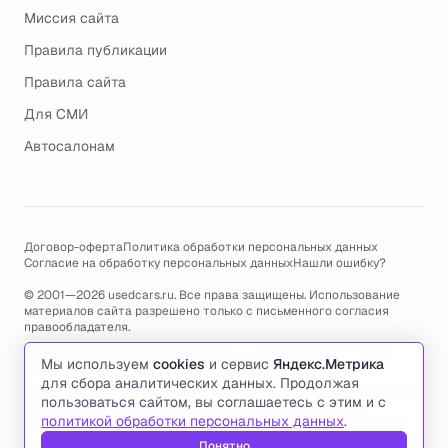
Миссия сайта
Правила публикации
Правила сайта
Для СМИ
Автосалонам
Договор-оферта
Политика обработки персональных данных
Согласие на обработку персональных данных
Нашли ошибку?
© 2001—2026 usedcars.ru. Все права защищены. Использование
материалов сайта разрешено только с письменного согласия
правообладателя.
Пользуясь сайтом, вы соглашаетесь с использованием cookies и
Мы используем
cookies
и сервис
Яндекс.Метрика
политикой обработки персональных данных
.
для сбора аналитических данных. Продолжая
По всем вопросам связанным с работой сайта, ошибками, глюками
пользоваться сайтом, вы соглашаетесь с этим и с
и проблемами обращайтесь по адресу электронной почты
политикой обработки персональных данных
.
support@usedcars.ru
или пишите в телеграм
@usedcarsru_support
.
Понятно