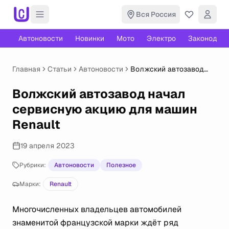
Вся Россия
Автоновости
Новинки
Мото
Электро
Законодате
Главная
Статьи
Автоновости
Волжский автозавод
начал сервисную акцию
для машин Renault
Волжский автозавод начал
сервисную акцию для машин
Renault
19 апреля 2023
Рубрики:
Автоновости
Полезное
Марки:
Renault
Многочисленных владельцев автомобилей
знаменитой французской марки ждёт ряд