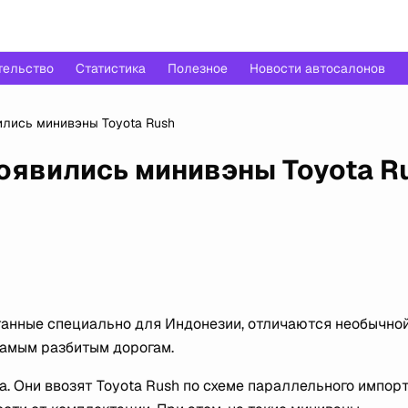
тельство
Статистика
Полезное
Новости автосалонов
ились минивэны Toyota Rush
оявились минивэны Toyota R
танные специально для Индонезии, отличаются необычно
самым разбитым дорогам.
а. Они ввозят Toyota Rush по схеме параллельного импор