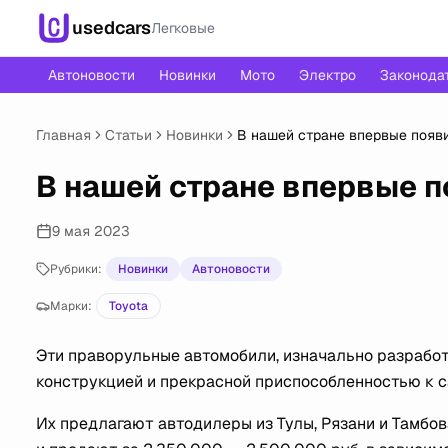
usedcars
Легковые
Автоновости
Новинки
Мото
Электро
Законода
Главная
Статьи
Новинки
В нашей стране впервые появ
В нашей стране впервые п
9 мая 2023
Рубрики:
Новинки
Автоновости
Марки:
Toyota
Эти праворульные автомобили, изначально разрабо
конструкцией и прекрасной приспособленностью к 
Их предлагают автодилеры из Тулы, Рязани и Тамбов