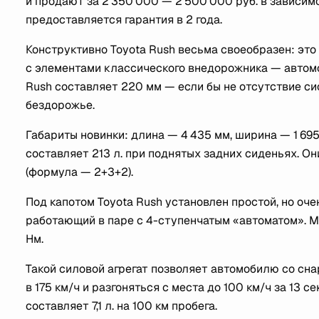
и продают за 2 350 000 — 2 500 000 руб. в зависимо
предоставляется гарантия в 2 года.
Конструктивно Toyota Rush весьма своеобразен: это н
с элементами классического внедорожника — автомоб
Rush составляет 220 мм — если бы не отсутствие с
бездорожье.
Габариты новинки: длина — 4 435 мм, ширина — 1 695
составляет 213 л. при поднятых задних сиденьях. Он
(формула — 2+3+2).
Под капотом Toyota Rush установлен простой, но оче
работающий в паре с 4-ступенчатым «автоматом». Мо
Нм.
Такой силовой агрегат позволяет автомобилю со сна
в 175 км/ч и разгоняться с места до 100 км/ч за 13 
составляет 7,1 л. на 100 км пробега.