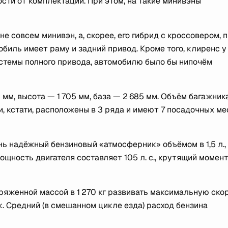
сти от комплектации. При этом, на такие минивэны
е совсем минивэн, а, скорее, его гибрид с кроссовером, 
иль имеет раму и задний привод. Кроме того, клиренс у
истемы полного привода, автомобилю было бы нипочём
 мм, высота — 1 705 мм, база — 2 685 мм. Объём багажник
и, кстати, расположены в 3 ряда и имеют 7 посадочных ме
нь надёжный бензиновый «атмосферник» объёмом в 1,5 л.,
щность двигателя составляет 105 л. с., крутящий момент
ряженной массой в 1 270 кг развивать максимальную ско
сек. Средний (в смешанном цикле езда) расход бензина