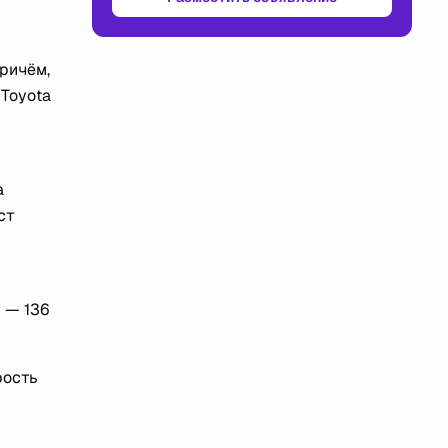
причём,
 Toyota
а
ст
 — 136
рость