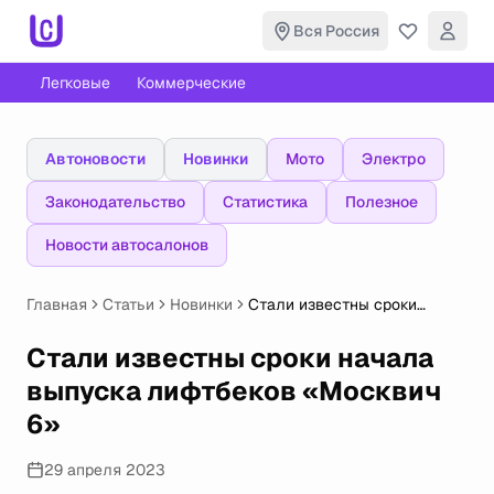
Вся Россия
Легковые
Коммерческие
Автоновости
Новинки
Мото
Электро
Законодательство
Статистика
Полезное
Новости автосалонов
Главная
Статьи
Новинки
Стали известны сроки
начала выпуска лифтбеков
«Москвич 6»
Стали известны сроки начала
выпуска лифтбеков «Москвич
6»
29 апреля 2023