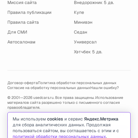
Миссия сайта
Внедорожник 5 дв.
Правила публикации
Купе
Правила сайта
Минивэн
Для СМИ
Седан
Автосалонам
Универсал
Хэтчбек 5 дв.
Договор-оферта
Политика обработки персональных данных
Согласие на обработку персональных данных
Нашли ошибку?
© 2001—2026 usedcars.ru. Все права защищены. Использование
материалов сайта разрешено только с письменного согласия
правообладателя.
Пользуясь сайтом, вы соглашаетесь с использованием cookies и
Мы используем
cookies
и сервис
Яндекс.Метрика
политикой обработки персональных данных
.
для сбора аналитических данных. Продолжая
По всем вопросам связанным с работой сайта, ошибками, глюками
пользоваться сайтом, вы соглашаетесь с этим и с
и проблемами обращайтесь по адресу электронной почты
политикой обработки персональных данных
.
support@usedcars.ru
или пишите в телеграм
@usedcarsru_support
.