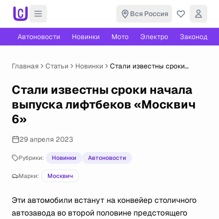
Вся Россия
Автоновости
Новинки
Мото
Электро
Законодате
Главная
Статьи
Новинки
Стали известны сроки
начала выпуска лифтбеков
«Москвич 6»
Стали известны сроки начала
выпуска лифтбеков «Москвич
6»
29 апреля 2023
Рубрики:
Новинки
Автоновости
Марки:
Москвич
Эти автомобили встанут на конвейер столичного
автозавода во второй половине предстоящего