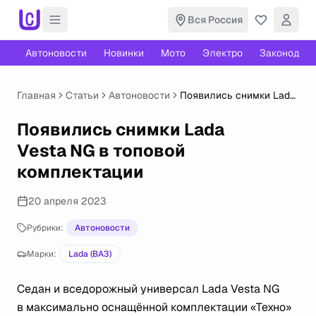
Вся Россия
Автоновости
Новинки
Мото
Электро
Законодате
Главная
Статьи
Автоновости
Появились снимки Lada
Vesta NG в топовой
комплектации
Появились снимки Lada
Vesta NG в топовой
комплектации
20 апреля 2023
Рубрики:
Автоновости
Марки:
Lada (ВАЗ)
Седан и вседорожный универсал Lada Vesta NG
в максимально оснащённой комплектации «Техно»