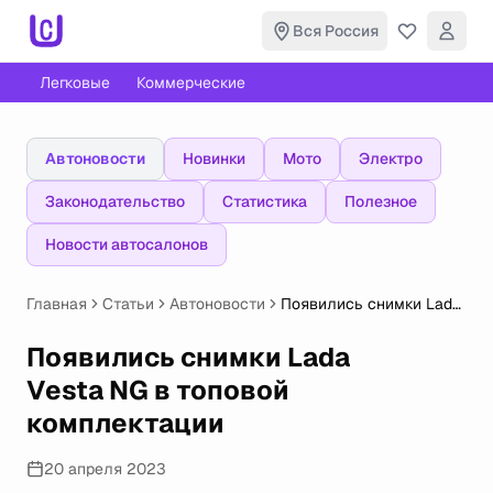
Вся Россия
Легковые
Коммерческие
Автоновости
Новинки
Мото
Электро
Законодательство
Статистика
Полезное
Новости автосалонов
Главная
Статьи
Автоновости
Появились снимки Lada
Vesta NG в топовой
комплектации
Появились снимки Lada
Vesta NG в топовой
комплектации
20 апреля 2023