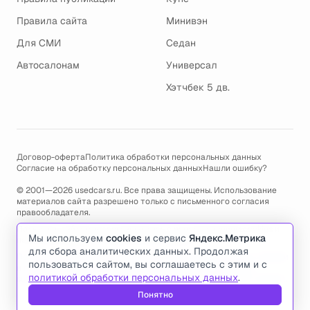
Правила сайта
Минивэн
Для СМИ
Седан
Автосалонам
Универсал
Хэтчбек 5 дв.
Договор-оферта
Политика обработки персональных данных
Согласие на обработку персональных данных
Нашли ошибку?
© 2001—2026 usedcars.ru. Все права защищены. Использование
материалов сайта разрешено только с письменного согласия
правообладателя.
Пользуясь сайтом, вы соглашаетесь с использованием cookies и
Мы используем
cookies
и сервис
Яндекс.Метрика
политикой обработки персональных данных
.
для сбора аналитических данных. Продолжая
По всем вопросам связанным с работой сайта, ошибками, глюками
пользоваться сайтом, вы соглашаетесь с этим и с
и проблемами обращайтесь по адресу электронной почты
политикой обработки персональных данных
.
support@usedcars.ru
или пишите в телеграм
@usedcarsru_support
.
Понятно