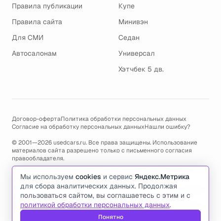
Правила публикации
Купе
Правила сайта
Минивэн
Для СМИ
Седан
Автосалонам
Универсал
Хэтчбек 5 дв.
Договор-оферта
Политика обработки персональных данных
Согласие на обработку персональных данных
Нашли ошибку?
© 2001—2026 usedcars.ru. Все права защищены. Использование
материалов сайта разрешено только с письменного согласия
правообладателя.
Пользуясь сайтом, вы соглашаетесь с использованием cookies и
Мы используем
cookies
и сервис
Яндекс.Метрика
политикой обработки персональных данных
.
для сбора аналитических данных. Продолжая
По всем вопросам связанным с работой сайта, ошибками, глюками
пользоваться сайтом, вы соглашаетесь с этим и с
и проблемами обращайтесь по адресу электронной почты
политикой обработки персональных данных
.
support@usedcars.ru
или пишите в телеграм
@usedcarsru_support
.
Понятно