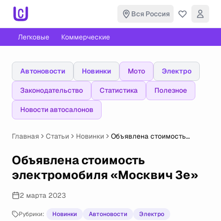
Вся Россия
Легковые
Коммерческие
Автоновости
Новинки
Мото
Электро
Законодательство
Статистика
Полезное
Новости автосалонов
Главная
Статьи
Новинки
Объявлена стоимость
электромобиля «Москвич
3е»
Объявлена стоимость
электромобиля «Москвич 3е»
2 марта 2023
Рубрики:
Новинки
Автоновости
Электро