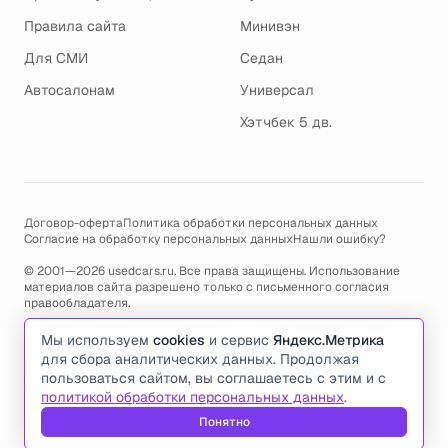
Правила сайта
Минивэн
Для СМИ
Седан
Автосалонам
Универсал
Хэтчбек 5 дв.
Договор-оферта
Политика обработки персональных данных
Согласие на обработку персональных данных
Нашли ошибку?
© 2001—2026 usedcars.ru. Все права защищены. Использование
материалов сайта разрешено только с письменного согласия
правообладателя.
Пользуясь сайтом, вы соглашаетесь с использованием cookies и
Мы используем
cookies
и сервис
Яндекс.Метрика
политикой обработки персональных данных
.
для сбора аналитических данных. Продолжая
По всем вопросам связанным с работой сайта, ошибками, глюками
пользоваться сайтом, вы соглашаетесь с этим и с
и проблемами обращайтесь по адресу электронной почты
политикой обработки персональных данных
.
support@usedcars.ru
или пишите в телеграм
@usedcarsru_support
.
Понятно