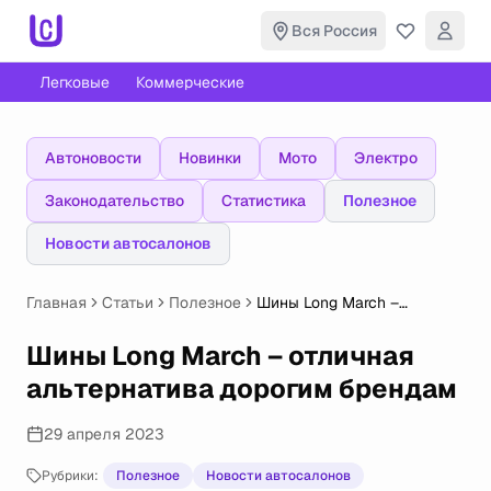
Вся Россия
Легковые
Коммерческие
Автоновости
Новинки
Мото
Электро
Законодательство
Статистика
Полезное
Новости автосалонов
Главная
Статьи
Полезное
Шины Long March –
отличная альтернатива
дорогим брендам
Шины Long March – отличная
альтернатива дорогим брендам
29 апреля 2023
Рубрики:
Полезное
Новости автосалонов