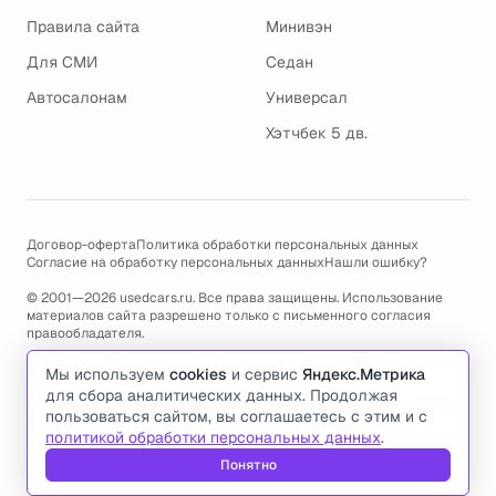
Правила сайта
Минивэн
Для СМИ
Седан
Автосалонам
Универсал
Хэтчбек 5 дв.
Договор-оферта
Политика обработки персональных данных
Согласие на обработку персональных данных
Нашли ошибку?
© 2001—2026 usedcars.ru. Все права защищены. Использование
материалов сайта разрешено только с письменного согласия
правообладателя.
Пользуясь сайтом, вы соглашаетесь с использованием cookies и
Мы используем
cookies
и сервис
Яндекс.Метрика
политикой обработки персональных данных
.
для сбора аналитических данных. Продолжая
По всем вопросам связанным с работой сайта, ошибками, глюками
пользоваться сайтом, вы соглашаетесь с этим и с
и проблемами обращайтесь по адресу электронной почты
политикой обработки персональных данных
.
support@usedcars.ru
или пишите в телеграм
@usedcarsru_support
.
Понятно