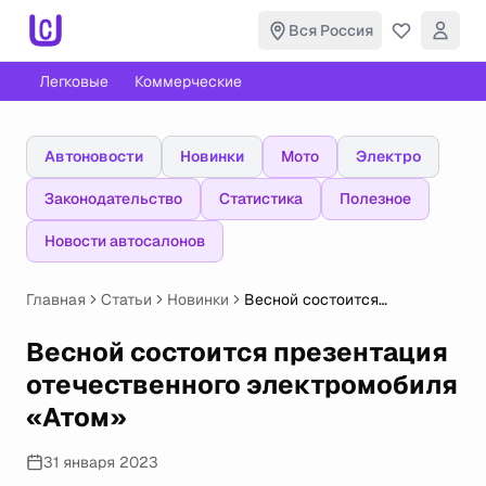
Вся Россия
Легковые
Коммерческие
Автоновости
Новинки
Мото
Электро
Законодательство
Статистика
Полезное
Новости автосалонов
Главная
Статьи
Новинки
Весной состоится
презентация отечественного
электромобиля «Атом»
Весной состоится презентация
отечественного электромобиля
«Атом»
31 января 2023