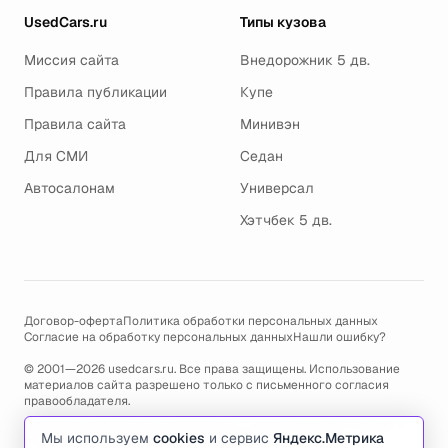
UsedCars.ru
Типы кузова
Миссия сайта
Внедорожник 5 дв.
Правила публикации
Купе
Правила сайта
Минивэн
Для СМИ
Седан
Автосалонам
Универсал
Хэтчбек 5 дв.
Договор-оферта
Политика обработки персональных данных
Согласие на обработку персональных данных
Нашли ошибку?
© 2001—2026 usedcars.ru. Все права защищены. Использование
материалов сайта разрешено только с письменного согласия
правообладателя.
Пользуясь сайтом, вы соглашаетесь с использованием cookies и
Мы используем
cookies
и сервис
Яндекс.Метрика
политикой обработки персональных данных
.