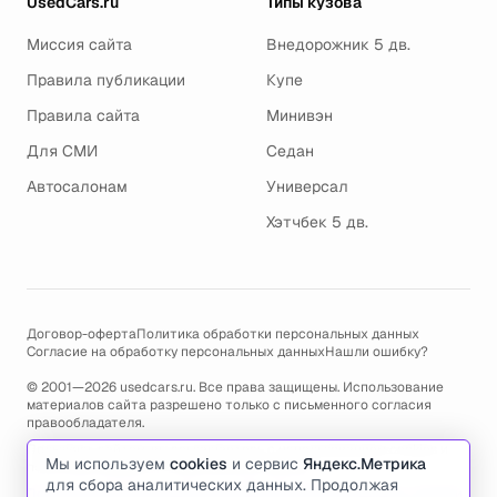
UsedCars.ru
Типы кузова
Миссия сайта
Внедорожник 5 дв.
Правила публикации
Купе
Правила сайта
Минивэн
Для СМИ
Седан
Автосалонам
Универсал
Хэтчбек 5 дв.
Договор-оферта
Политика обработки персональных данных
Согласие на обработку персональных данных
Нашли ошибку?
© 2001—2026 usedcars.ru. Все права защищены. Использование
материалов сайта разрешено только с письменного согласия
правообладателя.
Пользуясь сайтом, вы соглашаетесь с использованием cookies и
Мы используем
cookies
и сервис
Яндекс.Метрика
политикой обработки персональных данных
.
для сбора аналитических данных. Продолжая
По всем вопросам связанным с работой сайта, ошибками, глюками