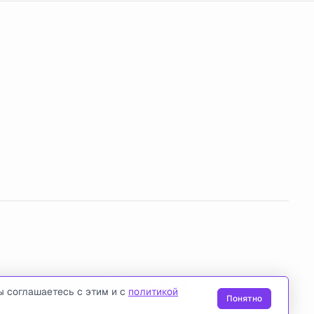
u
или пишите в телеграм
@usedcarsru_support
.
ы соглашаетесь с этим и с
политикой
Понятно