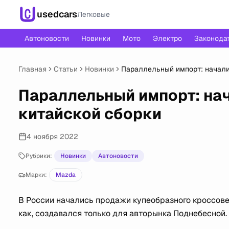
usedcars
Легковые
Автоновости
Новинки
Мото
Электро
Законода
Главная
Статьи
Новинки
Параллельный импорт: начали
Параллельный импорт: на
китайской сборки
4 ноября 2022
Рубрики:
Новинки
Автоновости
Марки:
Mazda
В России начались продажи купеобразного кроссовер
как, создавался только для авторынка Поднебесной.