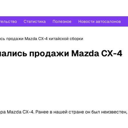
тельство
Статистика
Полезное
Новости автосалонов
сь продажи Mazda CX-4 китайской сборки
чались продажи Mazda CX-4
а Mazda CX-4. Ранее в нашей стране он был неизвестен,