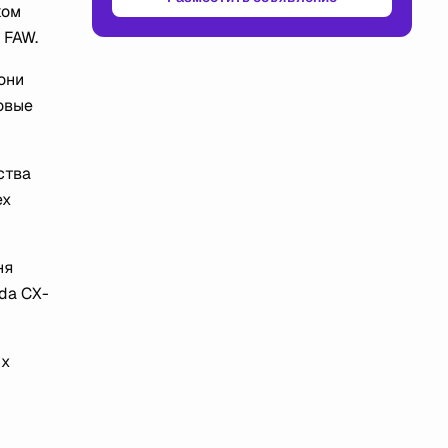
ком
 FAW.
они
овые
ства
ех
ня
da CX-
их