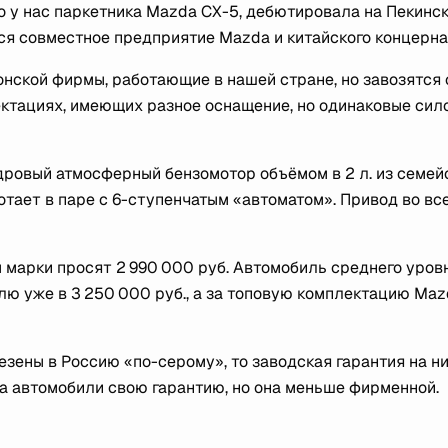
о у нас паркетника Mazda CX-5, дебютировала на Пекинс
ся совместное предприятие Mazda и китайского концерна
ской фирмы, работающие в нашей стране, но завозятся 
ектациях, имеющих разное оснащение, но одинаковые сил
дровый атмосферный бензомотор объёмом в 2 л. из семей
ботает в паре с 6-ступенчатым «автоматом». Привод во вс
 марки просят 2 990 000 руб. Автомобиль среднего уров
лю уже в 3 250 000 руб., а за топовую комплектацию Maz
езены в Россию «по-серому», то заводская гарантия на н
а автомобили свою гарантию, но она меньше фирменной.