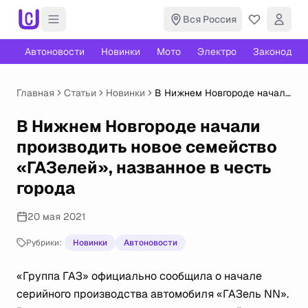
Вся Россия
Автоновости
Новинки
Мото
Электро
Законодате
Главная
Статьи
Новинки
В Нижнем Новгороде начали
производить новое
семейство «ГАЗелей»,
В Нижнем Новгороде начали
названное в честь города
производить новое семейство
«ГАЗелей», названное в честь
города
20 мая 2021
Рубрики:
Новинки
Автоновости
«Группа ГАЗ» официально сообщила о начале
серийного производства автомобиля «ГАЗель NN».