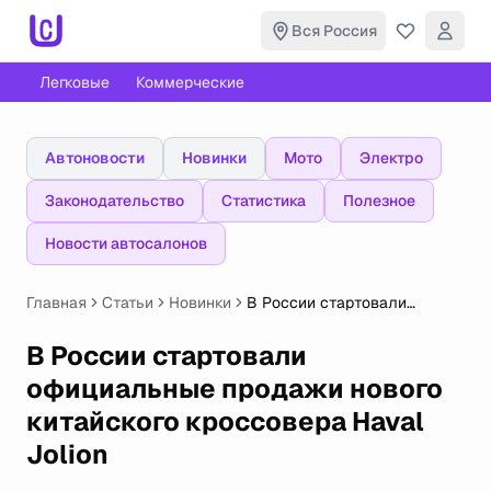
Вся Россия
Легковые
Коммерческие
Автоновости
Новинки
Мото
Электро
Законодательство
Статистика
Полезное
Новости автосалонов
Главная
Статьи
Новинки
В России стартовали
официальные продажи
нового китайского
В России стартовали
кроссовера Haval Jolion
официальные продажи нового
китайского кроссовера Haval
Jolion