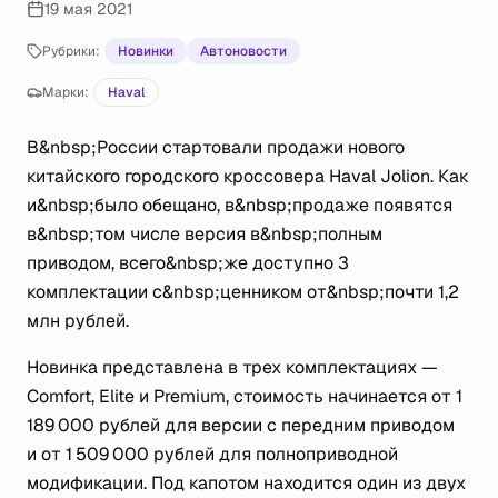
19 мая 2021
Рубрики:
Новинки
Автоновости
Марки:
Haval
В&nbsp;России стартовали продажи нового
китайского городского кроссовера Haval Jolion. Как
и&nbsp;было обещано, в&nbsp;продаже появятся
в&nbsp;том числе версия в&nbsp;полным
приводом, всего&nbsp;же доступно 3
комплектации с&nbsp;ценником от&nbsp;почти 1,2
млн рублей.
Новинка представлена в трех комплектациях —
Comfort, Elite и Premium, стоимость начинается от 1
189 000 рублей для версии с передним приводом
и от 1 509 000 рублей для полноприводной
модификации. Под капотом находится один из двух