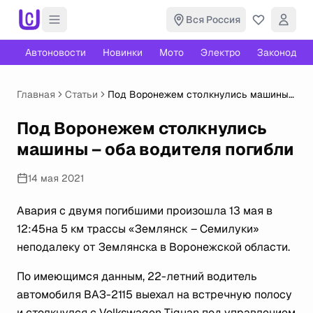
Вся Россия
Автоновости
Новинки
Мото
Электро
Законодате
Главная
Статьи
Под Воронежем столкнулись машины
– оба водителя погибли
Под Воронежем столкнулись
машины – оба водителя погибли
14 мая 2021
Авария с двумя погибшими произошла 13 мая в
12:45на 5 км трассы «Землянск – Семилуки»
неподалеку от Землянска в Воронежской области.
По имеющимся данным, 22-летний водитель
автомобиля ВАЗ-2115 выехал на встречную полосу
и столкнулся с Volkswagen Tiguan под управлением