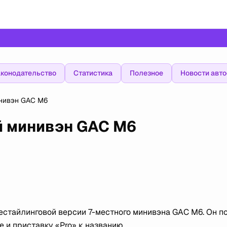
конодательство
Статистика
Полезное
Новости авт
нивэн GAC M6
й минивэн GAC M6
стайлинговой версии 7-местного минивэна GAC M6. Он п
и приставку «Pro» к названию.