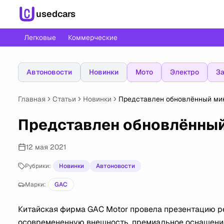
usedcars
Легковые
Коммерческие
Автоновости
Новинки
Мото
Электро
За
Главная
Статьи
Новинки
Представлен обновлённый ми
Представлен обновлённы
12 мая 2021
Рубрики:
Новинки
Автоновости
Марки:
GAC
Китайская фирма GAC Motor провела презентацию ре
осовремененную внешность, премиальное оснащение 