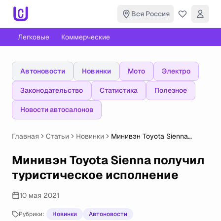
Вся Россия
Легковые
Коммерческие
Автоновости
Новинки
Мото
Электро
Законодательство
Статистика
Полезное
Новости автосалонов
Главная
Статьи
Новинки
Минивэн Toyota Sienna
получил туристическое
исполнение
Минивэн Toyota Sienna получил
туристическое исполнение
10 мая 2021
Рубрики:
Новинки
Автоновости