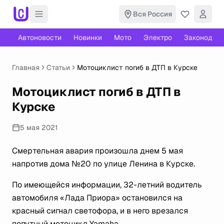
Вся Россия
Автоновости
Новинки
Мото
Электро
Законодате
Главная
Статьи
Мотоциклист погиб в ДТП в Курске
Мотоциклист погиб в ДТП в
Курске
5 мая 2021
Смертельная авария произошла днем 5 мая
напротив дома №20 по улице Ленина в Курске.
По имеющейся информации, 32-летний водитель
автомобиля «Лада Приора» остановился на
красный сигнал светофора, и в него врезался
попутный мотоцикл Yamaha.